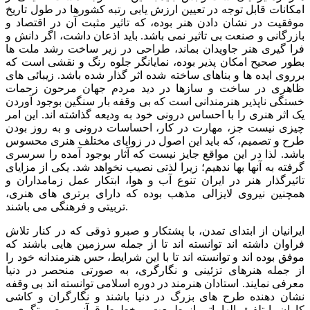
امکانات قابل توجه در تعیین ارزش یابی رتبه کشورها در طول تاریخ
موفقیت در نشان دادن هنر بوده، که تاثیر مثبت آن در اقتصاد و
بازرگانی و صنعت بی تاثیر نمی باشد. باید اذعان داشت، اگر دانش و
فرا گیری هنر جاویدان بماند، طراحی در زیر ساخت رشد ملت ها
بطور صحیح امکان پذیر بوده، نمایانگر جلوه رنگ و نقشی است که
برروی ایده ها و بناهای ساخته شده اثر گذار شده باشد. زیبائی های
ظاهری در ساخت و سازها در دید مردم جهان مرحون زحمات
خستگی ناپذیر هنرمندانی است که بی وقفه بار سنگین بوجود آوردن
یک اثر هنری را با احساس درونی خود به ودیعه گذاشته اند. این امر
چیزی نیست جز، مهارت در کار، احساسات درونی و به روز بودن
طرح و تصمیم، که باید این اصول در زوایای مختلف هنری محسوس
باشد. لذا در این مواقع جایز نیست که آثار بوجود آمده را سرسری
گرفته به آنها بها ندهیم؛ زیرا لذتی نصیب نخواهد شد. یکی از مزایای
تاثیرگذار هنر در ایران تنوع آب و هوا، ابتکار عمل زمامداران و
همچنین نیروی لایزالی مذهب بوده که دارای برتری های هنری،
تربیتی و فرهنگی می باشند.
ایرانیان از ابتدای تمدن، با پشتکار و صبرو ذوقی که در کنار تلاش
فراوان داشته اند توانسته اند تا از جمله سرزمین هایی باشند که
موفق بوده اند و توانسته اند تا با این شرایط، حس هنرمندانه خود را
از جمله هنرهای تزئینی و نگارگری، به صورتی منحصر در دنیا
معرفی نمایند. استادان هنرمند در دوره اسلامی توانسته اند بی وقفه
نشان دهنده طرح های بزرگ در دنیا باشند و نگارگران و کاشی
کاران با تلفیق الهاماتی از طبیعت و خطوط قرآنی و صورتگری و