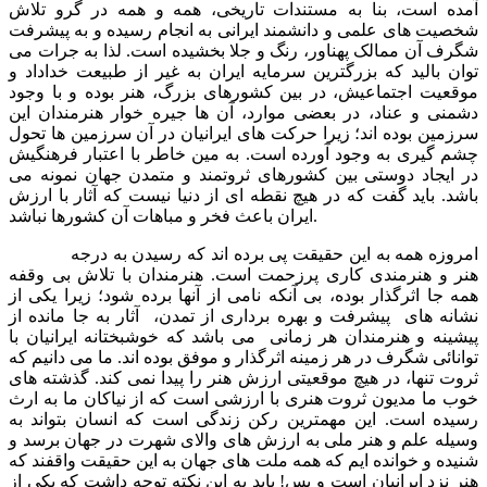
آمده است، بنا به مستندات تاریخی، همه و همه در گرو تلاش
شخصیت های علمی و دانشمند ایرانی به انجام رسیده و به پیشرفت
شگرف آن ممالک پهناور، رنگ و جلا بخشیده است. لذا به جرات می
توان بالید که بزرگترین سرمایه ایران به غیر از طبیعت خداداد و
موقعیت اجتماعیش، در بین کشورهای بزرگ، هنر بوده و با وجود
دشمنی و عناد، در بعضی موارد، آن ها جیره خوار هنرمندان این
سرزمین بوده اند؛ زیرا حرکت های ایرانیان در آن سرزمین ها تحول
چشم گیری به وجود آورده است. به مین خاطر با اعتبار فرهنگیش
در ایجاد دوستی بین کشورهای ثروتمند و متمدن جهان نمونه می
باشد. باید گفت که در هیچ نقطه ای از دنیا نیست که آثار با ارزش
ایران باعث فخر و مباهات آن کشورها نباشد.
امروزه همه به این حقیقت پی برده اند که رسیدن به درجه
هنر و هنرمندی کاری پرزحمت است. هنرمندان با تلاش بی وقفه
همه جا اثرگذار بوده، بی آنکه نامی از آنها برده شود؛ زیرا یکی از
نشانه های پیشرفت و بهره برداری از تمدن، آثار به جا مانده از
پیشینه و هنرمندان هر زمانی می باشد که خوشبختانه ایرانیان با
توانائی شگرف در هر زمینه اثرگذار و موفق بوده اند. ما می دانیم که
ثروت تنها، در هیچ موقعیتی ارزش هنر را پیدا نمی کند. گذشته های
خوب ما مدیون ثروت هنری با ارزشی است که از نیاکان ما به ارث
رسیده است. این مهمترین رکن زندگی است که انسان بتواند به
وسیله علم و هنر ملی به ارزش های والای شهرت در جهان برسد و
شنیده و خوانده ایم که همه ملت های جهان به این حقیقت واقفند که
هنر نزد ایرانیان است و بس! باید به این نکته توجه داشت که یکی از