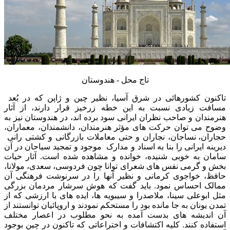
تاج محل - هندوستان
تاکنون کشورهائی در شرق آسیا، نظیر چین و ژاپن که در بُعد
مسافت زیادی نسبت به این خطه زرخیز قرار دارند، از آثار
هنرمندان و صاحب نظران ایرانی سود برده اند، در هندوستان نیز به
وضوح می توان حرکت های مؤثر هنرمندان، دانشمندان، معماران،
حجاران، نساجان، نجاران و حتی معاملات بازرگانی و کشتی رانی
دیرینه ایرانی را بنا به اسناد و مدارک موجود و تمجید سیاحان در آن
سامان به خوبی شنیده، خوانده و مشاهده شده است. آثار حیات
بخش و گرمی نفس های شعرای توانا چون فردوسی، سعدی، مولانا،
حافظ، خواجوی کرمانی و نظیر آنها را در سرنوشت فرهنگی آن
ممالک احساس نمود. باید گفت که هوش سرشار مردمان بزرگی
مثل ابوعلی سینا، ملاصدرا و سیبویه ها، ایده های با ارزشی که از
تمدن یونان به جا مانده بود را مستحکم نمودند و اروپائیان توانستند از
آن اندیشه های بدست آمده به نحو مطلوب در اعصار مختلف
استفاده کنند. کلیه اکتشافات و اختراعاتی که تاکنون در چین بوجود